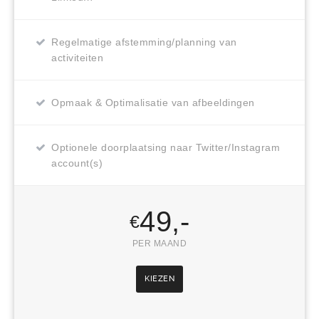
Regelmatige afstemming/planning van
activiteiten
Opmaak & Optimalisatie van afbeeldingen
Optionele doorplaatsing naar Twitter/Instagram
account(s)
49,-
€
PER MAAND
KIEZEN